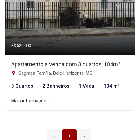
R$ 520.000
Apartamento à Venda com 3 quartos, 104m²
Sagrada Família, Belo Horizonte-MG
3 Quartos
2 Banheiros
1 Vaga
104 m²
Mais informações
‹
1
›