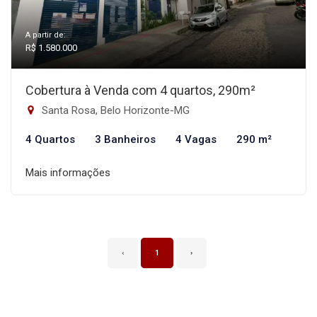
A partir de:
R$ 1.580.000
Cobertura à Venda com 4 quartos, 290m²
Santa Rosa, Belo Horizonte-MG
4 Quartos
3 Banheiros
4 Vagas
290 m²
Mais informações
‹
1
›