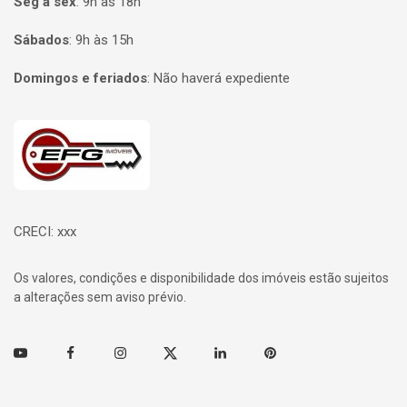
Seg à sex
:
9h às 18h
Sábados
:
9h às 15h
Domingos e feriados
:
Não haverá expediente
Página inicial
CRECI: xxx
Os valores, condições e disponibilidade dos imóveis estão sujeitos
a alterações sem aviso prévio.
Youtube
Facebook
Instagram
Twitter
Linkedin
Pinterest