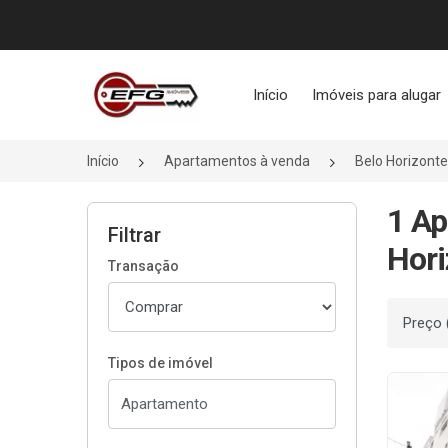
Página inicial
Início
Imóveis para alugar
Início
Apartamentos à venda
Belo Horizont
1 A
Filtrar
Hori
Transação
Ordenar
Tipos de imóvel