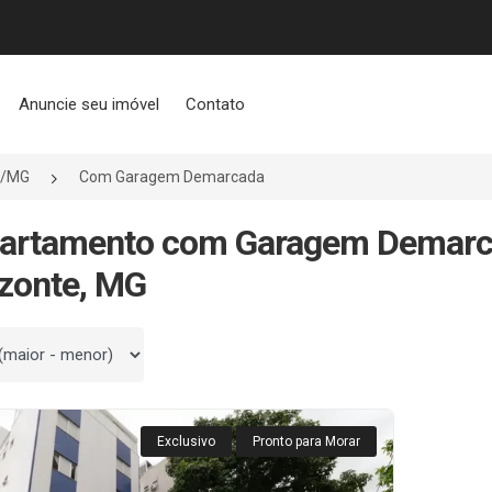
Anuncie seu imóvel
Contato
e/MG
Com Garagem Demarcada
partamento com Garagem Demarc
zonte, MG
 por
Exclusivo
Pronto para Morar