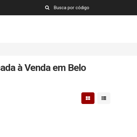
ada à Venda em Belo
Mostrar resultados em 
Mostrar resultad