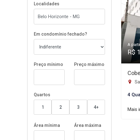
Localidades
Em condomínio fechado?
A parti
R$ 
Preço mínimo
Preço máximo
Cobe
Sa
4 Qua
Quartos
1
2
3
4+
Mais 
Área mínima
Área máxima