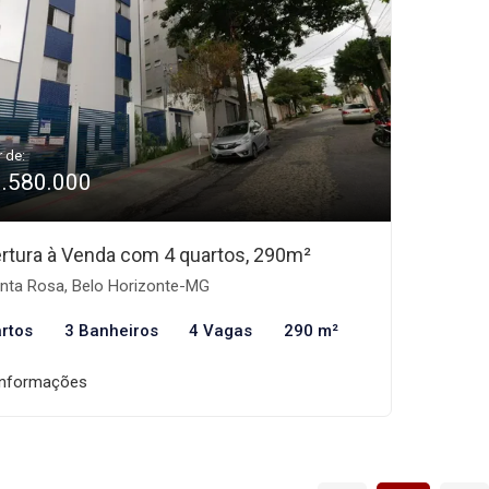
r de:
1.580.000
rtura à Venda com 4 quartos, 290m²
nta Rosa, Belo Horizonte-MG
rtos
3 Banheiros
4 Vagas
290 m²
informações