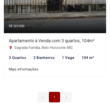
R$ 520.000
Apartamento à Venda com 3 quartos, 104m²
Sagrada Família, Belo Horizonte-MG
3 Quartos
2 Banheiros
1 Vaga
104 m²
Mais informações
‹
1
›