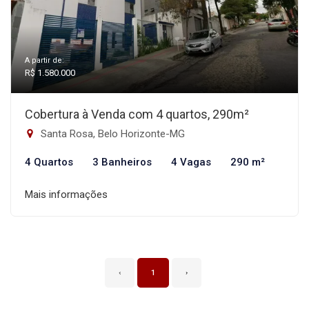
A partir de:
R$ 1.580.000
Cobertura à Venda com 4 quartos, 290m²
Santa Rosa, Belo Horizonte-MG
4 Quartos
3 Banheiros
4 Vagas
290 m²
Mais informações
‹
1
›