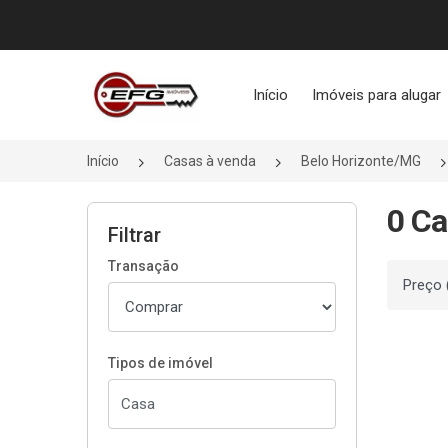
Página inicial
Início
Imóveis para alugar
Início
Casas à venda
Belo Horizonte/MG
0 Ca
Filtrar
Transação
Ordenar
Tipos de imóvel