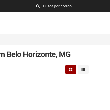
m Belo Horizonte, MG
Mostrar resultados em 
Mostrar resultad