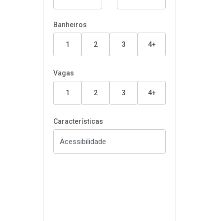
Banheiros
1
2
3
4+
Vagas
1
2
3
4+
Características