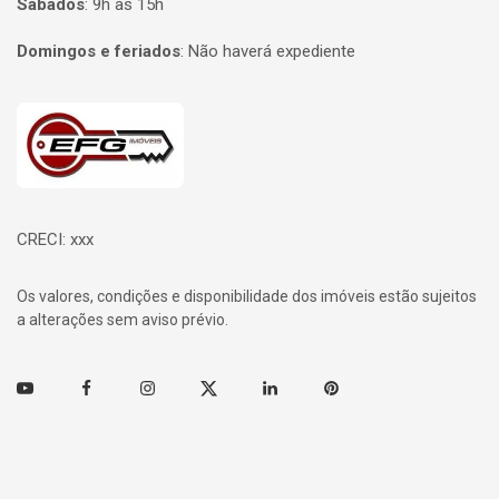
Sábados
:
9h às 15h
Domingos e feriados
:
Não haverá expediente
Página inicial
CRECI: xxx
Os valores, condições e disponibilidade dos imóveis estão sujeitos
a alterações sem aviso prévio.
Youtube
Facebook
Instagram
Twitter
Linkedin
Pinterest