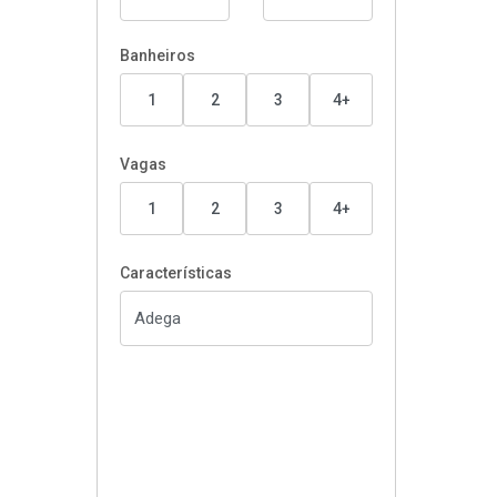
Banheiros
1
2
3
4+
Vagas
1
2
3
4+
Características