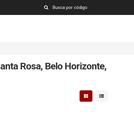
nta Rosa, Belo Horizonte,
Mostrar resultados em 
Mostrar resultad