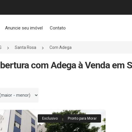
Anuncie seu imóvel
Contato
G
Santa Rosa
Com Adega
bertura com Adega à Venda em Sa
 por
Exclusivo
Pronto para Morar