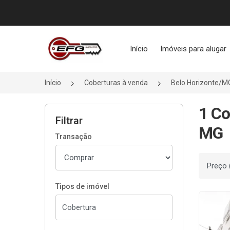
Página inicial
Início
Imóveis para alugar
Início
Coberturas à venda
Belo Horizonte/M
1 Co
Filtrar
MG
Transação
Ordenar
Tipos de imóvel