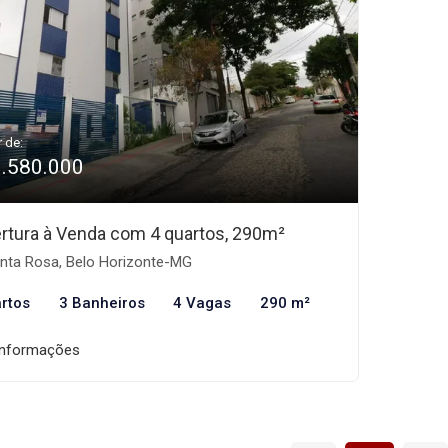
r de:
1.580.000
rtura à Venda com 4 quartos, 290m²
nta Rosa, Belo Horizonte-MG
rtos
3 Banheiros
4 Vagas
290 m²
informações