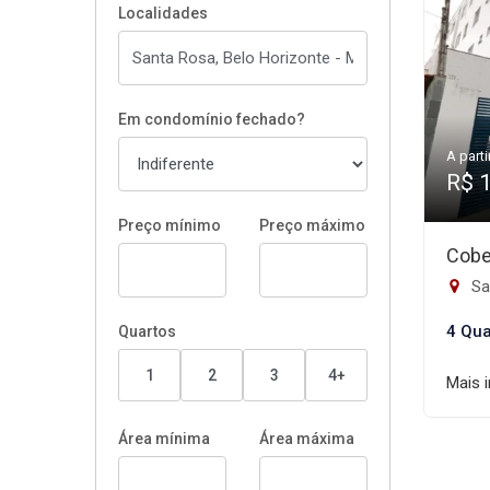
Localidades
Em condomínio fechado?
A parti
R$ 
Preço mínimo
Preço máximo
Cobe
Sa
4 Qua
Quartos
1
2
3
4+
Mais 
Área mínima
Área máxima