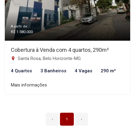
A partir de:
R$ 1.580.000
Cobertura à Venda com 4 quartos, 290m²
Santa Rosa, Belo Horizonte-MG
4 Quartos
3 Banheiros
4 Vagas
290 m²
Mais informações
‹
1
›