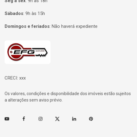
Seg à sex
:
9h às 18h
Sábados
:
9h às 15h
Domingos e feriados
:
Não haverá expediente
Página inicial
CRECI: xxx
Os valores, condições e disponibilidade dos imóveis estão sujeitos
a alterações sem aviso prévio.
Youtube
Facebook
Instagram
Twitter
Linkedin
Pinterest