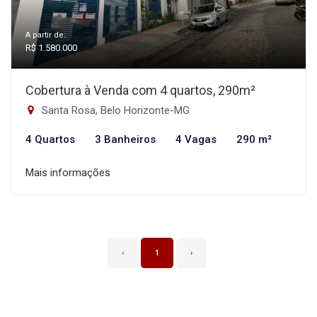
A partir de:
R$ 1.580.000
Cobertura à Venda com 4 quartos, 290m²
Santa Rosa, Belo Horizonte-MG
4 Quartos
3 Banheiros
4 Vagas
290 m²
Mais informações
‹
1
›