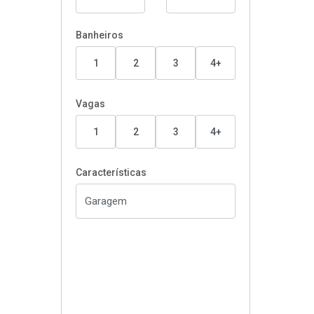
Banheiros
1
2
3
4+
Vagas
1
2
3
4+
Características