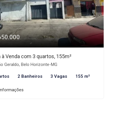
650.000
 à Venda com 3 quartos, 155m²
o Geraldo, Belo Horizonte-MG
artos
2 Banheiros
3 Vagas
155 m²
informações