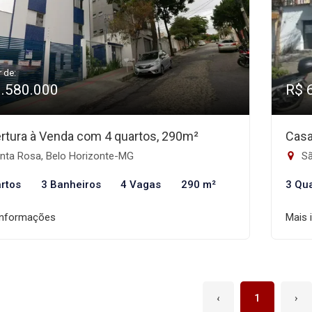
r de:
1.580.000
R$ 
rtura à Venda com 4 quartos, 290m²
Casa
nta Rosa, Belo Horizonte-MG
Sã
rtos
3 Banheiros
4 Vagas
290 m²
3 Qu
informações
Mais 
‹
1
›