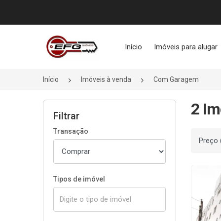
Página inicial
Início
Imóveis para alugar
Início
Imóveis à venda
Com Garagem
2 Im
Filtrar
Transação
Ordenar
Tipos de imóvel