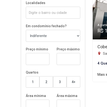
Localidades
A parti
Em condomínio fechado?
R$ 
Cobe
Preço mínimo
Preço máximo
Sa
4 Qua
Quartos
Mais 
1
2
3
4+
Área mínima
Área máxima