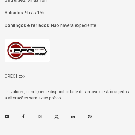
Seg à sex
:
9h às 18h
Sábados
:
9h às 15h
Domingos e feriados
:
Não haverá expediente
Página inicial
CRECI: xxx
Os valores, condições e disponibilidade dos imóveis estão sujeitos
a alterações sem aviso prévio.
Youtube
Facebook
Instagram
Twitter
Linkedin
Pinterest