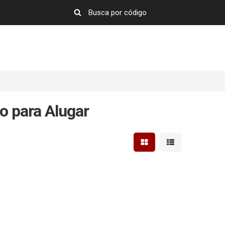
o para Alugar
Mostrar resultados em 
Mostrar resultad