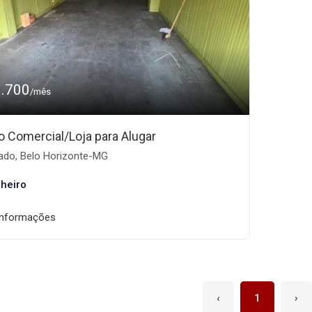
1.700
/mês
o Comercial/Loja para Alugar
ado, Belo Horizonte-MG
heiro
informações
‹
1
›