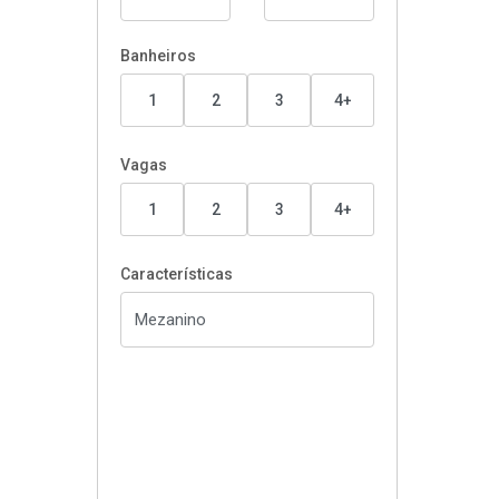
Banheiros
1
2
3
4+
Vagas
1
2
3
4+
Características