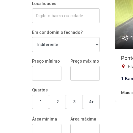
Localidades
Em condomínio fechado?
R$ 
Pont
Preço mínimo
Preço máximo
Pr
1 Ban
Quartos
Mais 
1
2
3
4+
Área mínima
Área máxima