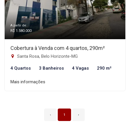
A partir de:
R$ 1.580.000
Cobertura à Venda com 4 quartos, 290m²
Santa Rosa, Belo Horizonte-MG
4 Quartos
3 Banheiros
4 Vagas
290 m²
Mais informações
‹
1
›